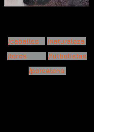
/escultura
humana
/caballos
/naturaleza
/toros
/futbolistas
/porcelana
TORSO
TROFEO