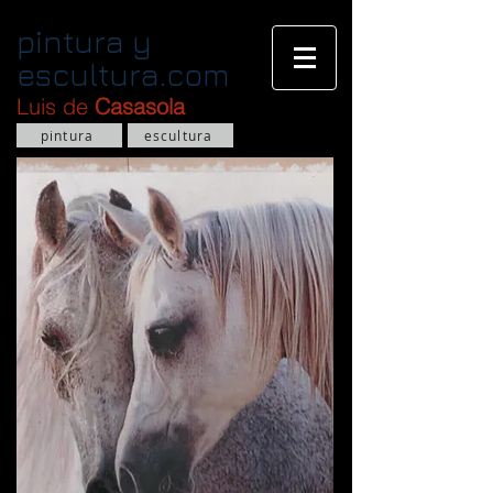
pintura y
escultura.com
Luis de
Casasola
pintura
escultura