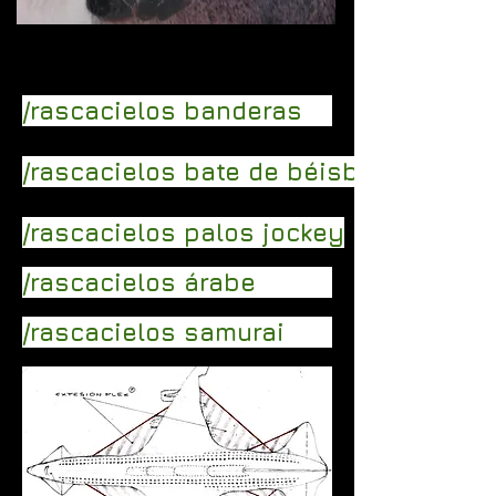
/diseño
/rascacielos banderas
/rascacielos bate de béisbol
/rascacielos palos jockey
/rascacielos árabe
/rascacielos samurai