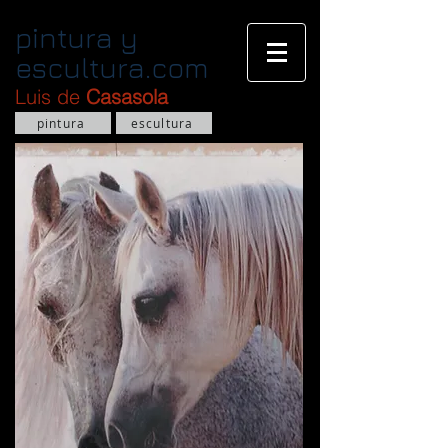
pintura y
escultura.com
Luis de
Casasola
pintura
escultura